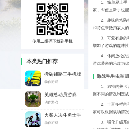
1、简单易上手
家，即使是新手也能
2、趣味的塔防
和特点来抵挡敌人的
3、可爱有趣的
使用二维码下载到手机
增加了游戏的趣味性
4、休闲放松的
本类热门推荐
游戏带来的乐趣为你
搬砖铺路王手机版
激战毛毛虫军团
动作游戏
1、独特的关卡
据不同的情况制定战
英雄总动员游戏
动作游戏
2、丰富多样的
家可以根据战场情况
火柴人决斗勇士手
游正版
3、强化升级系
动作游戏