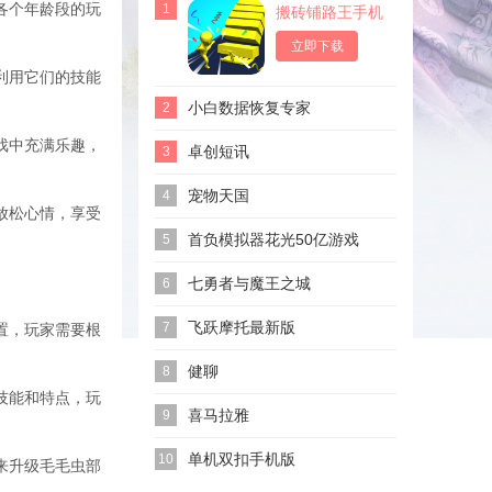
各个年龄段的玩
1
搬砖铺路王手机
版
立即下载
利用它们的技能
小白数据恢复专家
2
戏中充满乐趣，
卓创短讯
3
宠物天国
4
放松心情，享受
首负模拟器花光50亿游戏
5
七勇者与魔王之城
6
飞跃摩托最新版
7
置，玩家需要根
健聊
8
技能和特点，玩
喜马拉雅
9
单机双扣手机版
10
来升级毛毛虫部