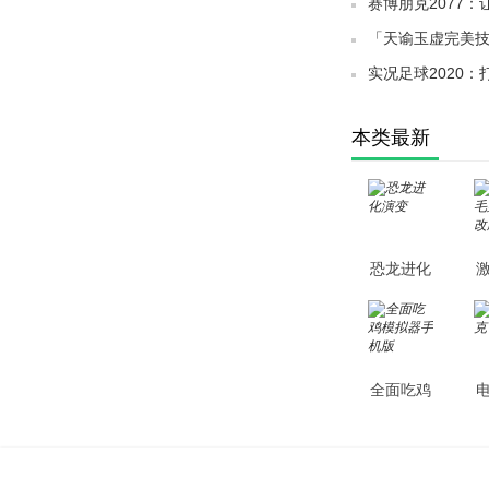
赛博朋克2077
「天谕玉虚完美
你敢尝试吗？
实况足球2020
推荐！」
本类最新
恐龙进化
演变
全面吃鸡
模拟器手
机版