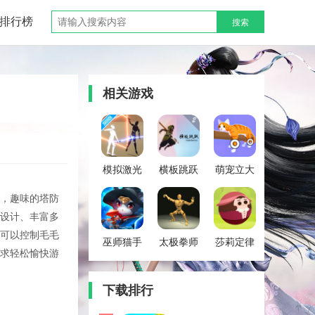
排行榜
搜索
相关游戏
模拟激光
横板跳跃
萌宠立大
剑游戏
2官方版
功最新版
，趣味的塔防
设计、丰富多
可以控制毛毛
巫师猫手
太极拳师
莎莉定律
求轻松愉快游
游最新版
父手机版
中文版
(Wizard
下载排行
Cat)