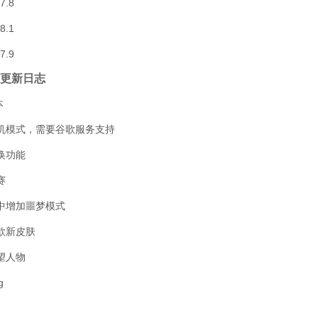
.8
.1
.9
更新日志
本
机模式，需要谷歌服务支持
换功能
赛
中增加噩梦模式
款新皮肤
望人物
g