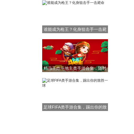
谁能成为枪王？化身狙击手一击毙
命
精品王炸斗地主类手游合集，随时
随地打牌
足球FIFA类手游合集，踢出你的致
胜一球