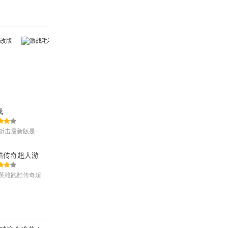
戏
斩击最新版是一
机器人战斗手
酷传奇超人游
英雄跑酷传奇超
款以像素风格打