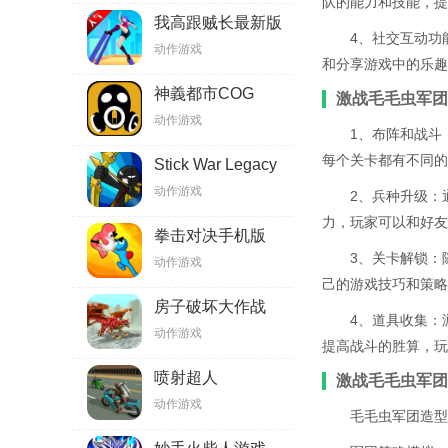
队的能力和技能，提
我高跟贼长最新版
4、社交互动功
动作游戏
和分享游戏中的乐趣
神義都市COG
激战毛毛虫军团
动作游戏
1、布阵和战斗
每个关卡都有不同的
Stick War Legacy
魔改版
动作游戏
2、兵种升级：
力，玩家可以和好友
拳击对决手机版
3、关卡解锁：
动作游戏
己的游戏技巧和策略
房子破坏大作战
4、道具收集：
动作游戏
提高战斗的胜算，玩
喷射超人
激战毛毛虫军团
动作游戏
毛毛虫军团造型