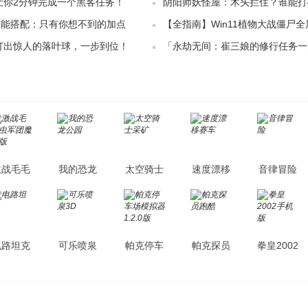
：让你2分钟完成一个黑客任务！
阴阳师妖怪屋：木头拦住？谁能打
技能搭配：只有你想不到的加点
【全指南】Win11植物大战僵尸
：打出惊人的落叶球，一步到位！
「永劫无间：崔三娘的修行任务一
你攻略植物大战僵尸！
厉害！」
激战毛毛
我的恐龙
太空骑士
速度漂移
音律冒险
虫军团魔
公园
采矿
赛车
改版
电路坦克
可乐喷泉
帕克停车
帕克探员
拳皇2002
3D
场模拟器
跑酷
手机版
1.2.0版