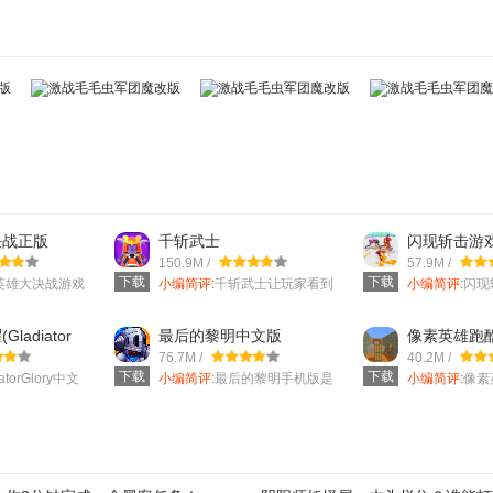
决战正版
千斩武士
闪现斩击游
150.9M /
57.9M /
下载
下载
英雄大决战游戏
小编简评:
千斩武士让玩家看到
小编简评:
闪现
玩的动作格斗类
武士真正强大的一面，用自己
款趣味十足的
的能力控
游，在这里
ladiator
最后的黎明中文版
像素英雄跑
戏
76.7M /
40.2M /
下载
下载
iatorGlory中文
小编简评:
最后的黎明手机版是
小编简评:
像素
荣耀，这是一款
一款以闯关为主的冒险手游，
人最新版是一
作为骑士
造的跑