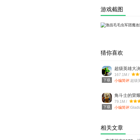
游戏截图
猜你喜欢
超级英雄大
167.1M /
下载
小编简评:
超级
是一款非常好
冒险闯
角斗士的荣耀(G
Glory)
79.1M /
下载
小编简评:
Glad
名：角斗士的
动作竞技游
相关文章