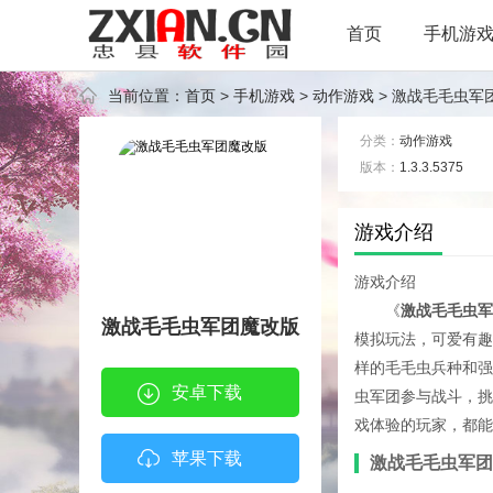
首页
手机游
当前位置：
首页
>
手机游戏
>
动作游戏
> 激战毛毛虫军
分类：
动作游戏
版本：
1.3.3.5375
标签：
游戏介绍
游戏介绍
《
激战毛毛虫军
激战毛毛虫军团魔改版
模拟玩法，可爱有趣
样的毛毛虫兵种和强
安卓下载
虫军团参与战斗，挑
戏体验的玩家，都能
苹果下载
激战毛毛虫军团