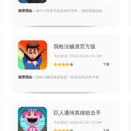
推荐理由：
暴打小怪兽手机版操作简单，拥有刺激的狙
我枪法贼准官方版
飞行射击 / 2023-02-01 / 41.1M
下载
推荐理由：
我枪法贼准最新版是一款射击闯关类手游
巨人通缉英雄狙击手
(Giant Wanted: Hero
飞行射击 / 2023-01-22 / 72.4M
Sniper 3D)
下载