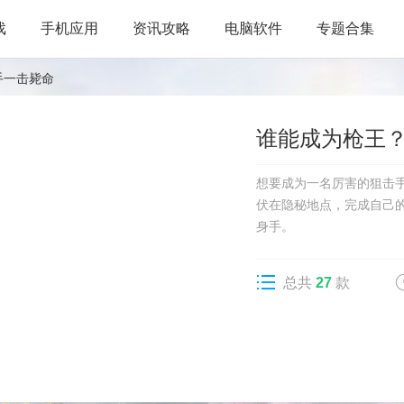
戏
手机应用
资讯攻略
电脑软件
专题合集
手一击毙命
谁能成为枪王
想要成为一名厉害的狙击
伏在隐秘地点，完成自己
身手。
总共
27
款