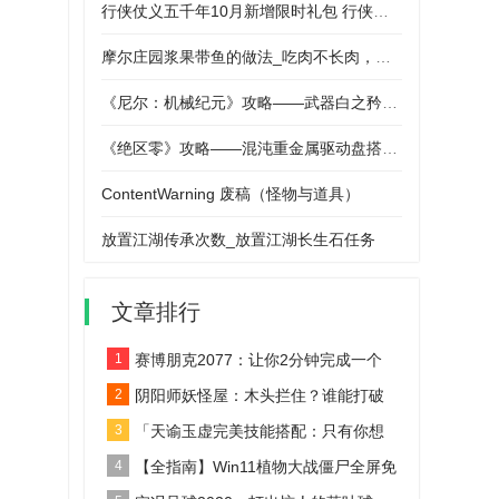
行侠仗义五千年10月新增限时礼包 行侠仗义五千年2024最新兑换码真实有效
摩尔庄园浆果带鱼的做法_吃肉不长肉，请问低脂餐有哪些
《尼尔：机械纪元》攻略——武器白之矜持属性及特殊能力介绍
《绝区零》攻略——混沌重金属驱动盘搭配词条推荐
ContentWarning 废稿（怪物与道具）
放置江湖传承次数_放置江湖长生石任务
文章排行
1
赛博朋克2077：让你2分钟完成一个
黑客任务！你敢尝试吗？
2
阴阳师妖怪屋：木头拦住？谁能打破
这个难关！
3
「天谕玉虚完美技能搭配：只有你想
不到的加点推荐！」
4
【全指南】Win11植物大战僵尸全屏免