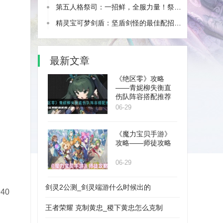
第五人格祭司：一招鲜，全服力量！祭司的技能介绍与用法揭秘！
精灵宝可梦剑盾：坚盾剑怪的最佳配招，全攻略！
最新文章
《绝区零》攻略
——青妮柳失衡直
伤队阵容搭配推荐
06-29
《魔力宝贝手游》
攻略——师徒攻略
06-29
剑灵2公测_剑灵端游什么时候出的
40
王者荣耀 克制黄忠_稷下黄忠怎么克制