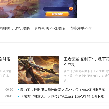
为师傅，师徒攻略，更多相关游戏攻略，请关注手游网!
么时候
王者荣耀 克制黄忠_稷下
么克制
测,剑灵端
轻宇铺小编为各位带来王者荣耀 克
关注本
稷下黄忠怎么克制更多相关内容请
站。
魔力宝贝怀旧服法师技能怎么练才快点（wow怀旧服法师
06-20
《魔力宝贝旅人》人物传记第二章2-1怎么打的（地下城
08-15