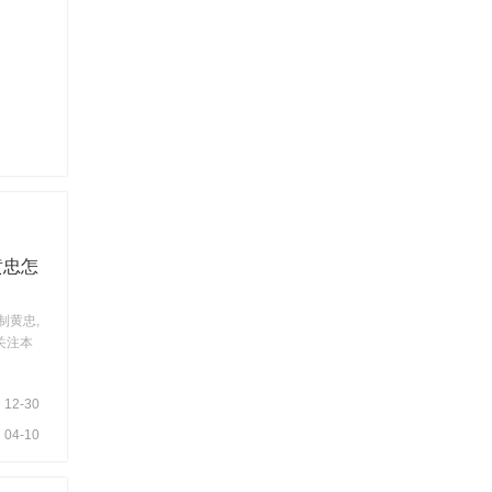
黄忠怎
制黄忠,
关注本
12-30
04-10