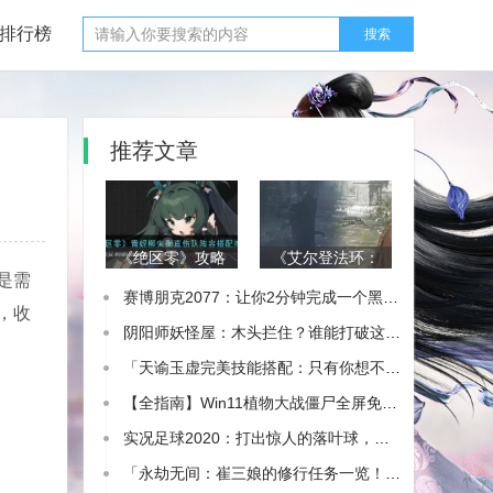
排行榜
搜索
推荐文章
《绝区零》攻略
《艾尔登法环：
是需
——青妮柳失衡
黑夜君临》攻略
赛博朋克2077：让你2分钟完成一个黑客任务！你敢尝试吗？
直伤队阵容搭配
——复仇者追忆
，收
推荐
支线攻略分享
阴阳师妖怪屋：木头拦住？谁能打破这个难关！
「天谕玉虚完美技能搭配：只有你想不到的加点推荐！」
【全指南】Win11植物大战僵尸全屏免闪退？让你攻略植物大战僵尸！
实况足球2020：打出惊人的落叶球，一步到位！
「永劫无间：崔三娘的修行任务一览！看看有多厉害！」