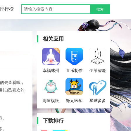
排行榜
搜索
相关应用
幸福林州
音乐制作
伊莱智能
大师
的去查看哦，
Music
到自己喜欢的
Maker
Jam
海量模板
微元医学
星球多多
容。
下载排行
等。