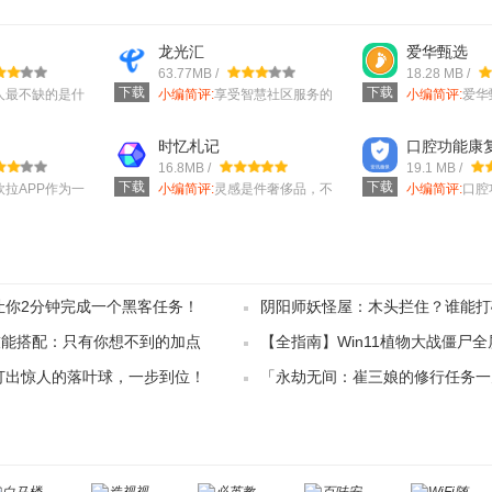
龙光汇
爱华甄选
63.77MB /
18.28 MB /
下载
下载
人最不缺的是什
小编简评:
享受智慧社区服务的
小编简评:
爱华
不是时间，是此
一款软件《龙光汇》分享给大
件其品质非常
家，这款
很多优质
时忆札记
口腔功能康
16.8MB /
19.1 MB /
下载
下载
欧拉APP作为一
小编简评:
灵感是件奢侈品，不
小编简评:
口腔
业管理的软件，
抓牢就稍瞬即逝，这次小编为
名字大家应该
大家带来的
为口腔健
：让你2分钟完成一个黑客任务！
阴阳师妖怪屋：木头拦住？谁能打
技能搭配：只有你想不到的加点
【全指南】Win11植物大战僵尸
：打出惊人的落叶球，一步到位！
「永劫无间：崔三娘的修行任务一
你攻略植物大战僵尸！
厉害！」