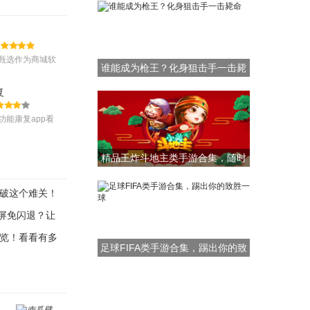
甄选作为商城软
谁能成为枪王？化身狙击手一击毙
优秀，其中包含
命
复
功能康复app看
能猜想到，是专
精品王炸斗地主类手游合集，随时
随地打牌
破这个难关！
全屏免闪退？让
览！看看有多
足球FIFA类手游合集，踢出你的致
胜一球