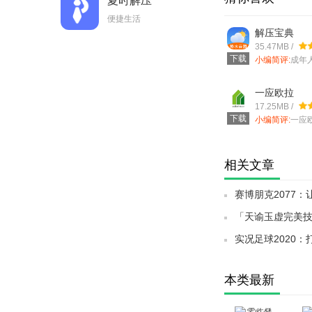
夏时解压
便捷生活
解压宝典
35.47MB /
下载
小编简评:
成年
么？不是钱、
消彼长的压
一应欧拉
17.25MB /
下载
小编简评:
一应
款用来进行物
其中的物
相关文章
赛博朋克2077
「天谕玉虚完美
你敢尝试吗？
实况足球2020
推荐！」
本类最新