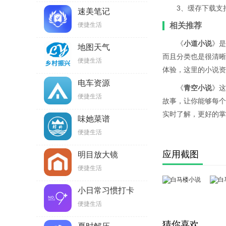
3、缓存下载支
速美笔记
便捷生活
相关推荐
《
小道小说
》是
地图天气
而且分类也是很清晰
便捷生活
体验，这里的小说资
电车资源
《
青空小说
》这
便捷生活
故事，让你能够每个
实时了解，更好的掌
味她菜谱
便捷生活
应用截图
明目放大镜
便捷生活
小日常习惯打卡
便捷生活
猜你喜欢