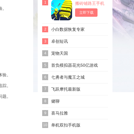
1
搬砖铺路王手机
版
验。
立即下载
小白数据恢复专家
2
。
卓创短讯
3
。
宠物天国
4
。
首负模拟器花光50亿游戏
5
体验。
七勇者与魔王之城
6
追踪。
飞跃摩托最新版
7
问题。
健聊
8
喜马拉雅
9
。
单机双扣手机版
10
。