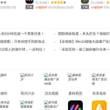
51.91MB /
10.19MB /
下载
下载
高清的图片壁
小编简评:
水印拼图app让你轻
小编简评:
手机
精选推荐，这款
松拍出和制作出高质量照片，
保护自己的手
多功能的
相册用眼
：让你2分钟完成一个黑客任务！
阴阳师妖怪屋：木头拦住？谁能打
技能搭配：只有你想不到的加点
【全指南】Win11植物大战僵尸
：打出惊人的落叶球，一步到位！
「永劫无间：崔三娘的修行任务一
你攻略植物大战僵尸！
厉害！」
婚尚
阳光计步
流光视频
夏林易货
亲亲漫画
去除广告
仓库
无广告旧
vip版
版