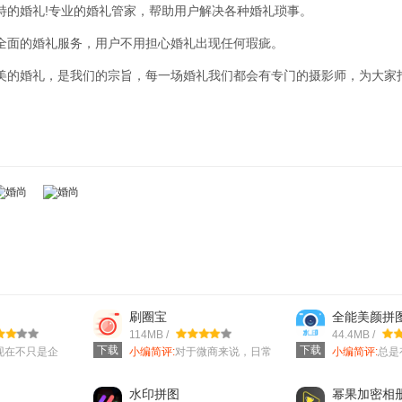
特的婚礼!专业的婚礼管家，帮助用户解决各种婚礼琐事。
全面的婚礼服务，用户不用担心婚礼出现任何瑕疵。
美的婚礼，是我们的宗旨，每一场婚礼我们都会有专门的摄影师，为大家
刷圈宝
全能美颜拼
114MB /
44.4MB /
下载
下载
现在不只是企
小编简评:
对于微商来说，日常
小编简评:
总是
会配备，在很多
要在朋友圈发各种产品图和介
己拍出来的照
绍视频，为
定是没有
水印拼图
幂果加密相