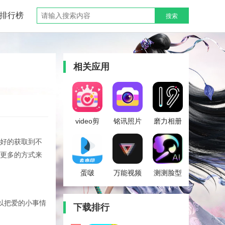
排行榜
搜索
相关应用
video剪
铭讯照片
磨力相册
辑
修复助手
好的获取到不
更多的方式来
蛋啵
万能视频
测测脸型
去水印
以把爱的小事情
下载排行