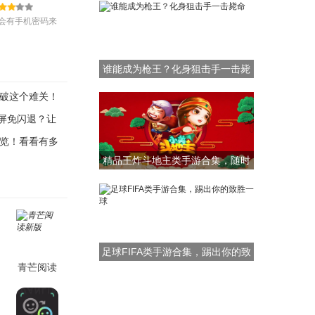
会有手机密码来
机隐私，而你的
谁能成为枪王？化身狙击手一击毙
命
破这个难关！
全屏免闪退？让
览！看看有多
精品王炸斗地主类手游合集，随时
随地打牌
足球FIFA类手游合集，踢出你的致
青芒阅读
胜一球
新版