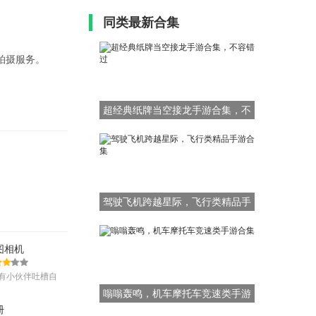
同类最新合集
拍摄服务。
超经典纸牌当空接龙手游合集，不
容错过
驾驶飞机跨越星际，飞行类精品手
游合集
图相机
有小伙伴吐槽自
片不好看，那一
嗡嗡轰鸣，机车摩托车竞速类手游
册
合集