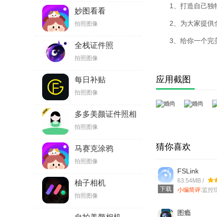
1、打造自己独
妙图看看
2、为大家提供
拍照图像
3、给你一个完
全栈证件照
拍照图像
应用截图
每日补贴
拍照图像
多多美颜证件照相
机
拍照图像
猜你喜欢
马赛克涂鸦
拍照图像
FSLink
63.54MB /
柚子相机
下载
小编简评:
监控
拍照图像
业、公共场合
人的家中也
图瘾