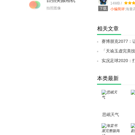
自拍美颜相机
14MB /
拍照图像
下载
小编简评:
海量
纸，每日更新
手机图片壁纸
相关文章
赛博朋克2077
「天谕玉虚完美
你敢尝试吗？
实况足球2020
推荐！」
本类最新
思岷天气