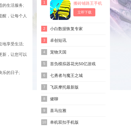
1
搬砖铺路王手机
适的生活服务;
版
立即下载
提醒，让每个人
小白数据恢复专家
2
卓创短讯
3
松地享受生活;
宠物天国
4
更新，让您可以
首负模拟器花光50亿游戏
5
乐的日子;
七勇者与魔王之城
6
飞跃摩托最新版
7
健聊
8
喜马拉雅
9
单机双扣手机版
10