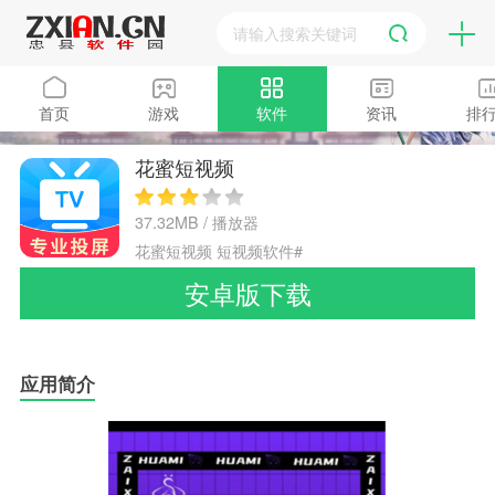
首页
游戏
软件
资讯
排
花蜜短视频
37.32MB / 播放器
花蜜短视频
短视频软件#
安卓版下载
应用简介